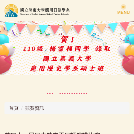
跳
到
主
要
內
容
區
首頁
競賽資訊