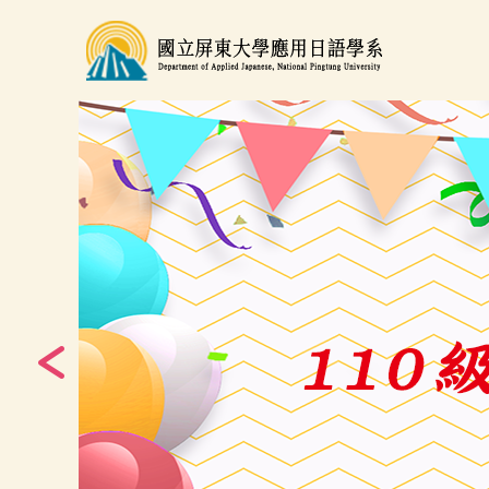
跳
到
主
要
內
容
區