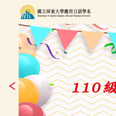
跳
到
主
要
內
容
區