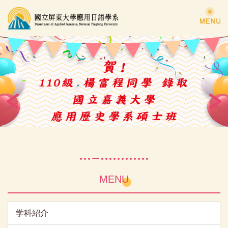
跳
到
主
要
內
容
區
MENU
学科紹介