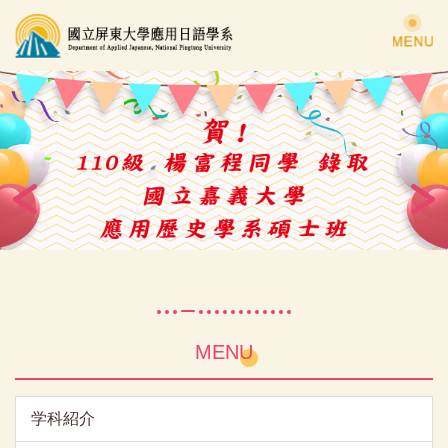
跳
到
主
要
內
容
區
MENU
学科紹介