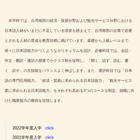
本学科では、台湾南部の経済・貿易分野および観光サービス分野における
日本語人材がいまだに不足している現状を踏まえて、台湾南部の企業で必要
とされる人材の育成を教育目標に掲げています。基礎から上級レベルまで、
徐
々
に日本語能力がつくようなカリキュラムを設計、必修科目では、会話・
作文・翻訳・通訳の授業で小クラス制を採用し、「聞く、話す、読む、書
く、訳す」の五技能をバランスよく伸ばします。また、選択科目では「日本
語の専門応用能力」「経済・貿易に求められる日本語能力」「観光サービス
業に求められる日本語能力」をそれぞれ高める
3
つのコースを制定、就職に向
けた職業能力の獲得を目指します。
2022学年度入学
click
2021学年度入学
click