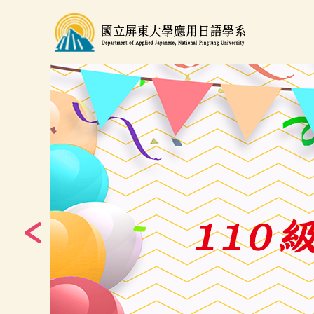
跳
到
主
要
內
容
區