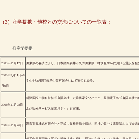
（3）産学提携・他校との交流についての一覧表：
◎産学提携
2009年11月12日
屏東県の要請により、日本静岡袋井市民の屏東県二峰圳見学時における通訳を担
2009年7月11日~8
学生4名が廈門藍星企業有限会社にて実習を経験。
月9日
科隆国際生物科技株式有限会社、六堆客家文化パーク、星博電子株式有限会社の
2008年11月28日
よび観光サービス産業見学）」を実施。
溢泰実業株式有限会社と正式に業務提携を締結、同社の日中文書翻訳および会議
2007年11月26日
種子創意顧問社と正式に業務提携を締結、同社の各種イベント推進、屏東県にお