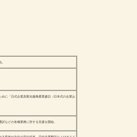
当。
ために「日式企業及觀光服務產業參訪（日本式の企業お
通訳などの各種業務に対する支援を開始。
ける民族や文化の宣伝促進、日中文書翻訳およびガイド