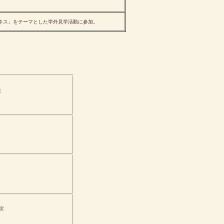
ネス」をテーマとした学外見学活動に参加。
及
実