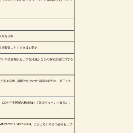
支援を開始。
本語授業に対する支援を開始。
の日中文書翻訳および会議通訳などの各種業務に対する
子共學英語班（国民のための外国語学習列車—親子のた
（2004年全国町の民俗知って遊ぼうイベント参観）」
ECENTER SHOW2004」における日本語の書籍および