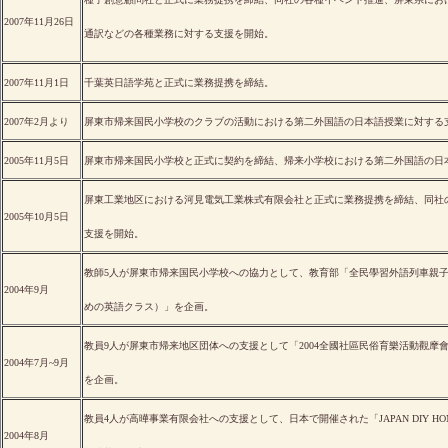
2007年11月26日
通訳などの各種業務に対する支援を開始。
2007年11月1日
千葉英日語学苑と正式に業務提携を締結。
2007年2月より
屏東市帰来国民小学校のクラブの活動における第二外国語の日本語授業に対する
2005年11月5日
屏東市帰来国民小学校と正式に契約を締結、帰来小学校における第二外国語の日
屏東工業地区における河見電気工業株式有限会社と正式に業務提携を締結、同社
2005年10月5日
支援を開始。
教師5人が屏東市帰来国民小学校への協力として、教育部「全民學習外語列車親
2004年9月
めの英語クラス）」を企画。
教員9人が屏東市帰来地区団体への支援として「2004全國社區民俗育樂活動觀摩會
2004年7月~9月
を企画。
教員4人が高曄事業有限会社への支援として、日本で開催された「JAPAN DIY HOM
2004年8月