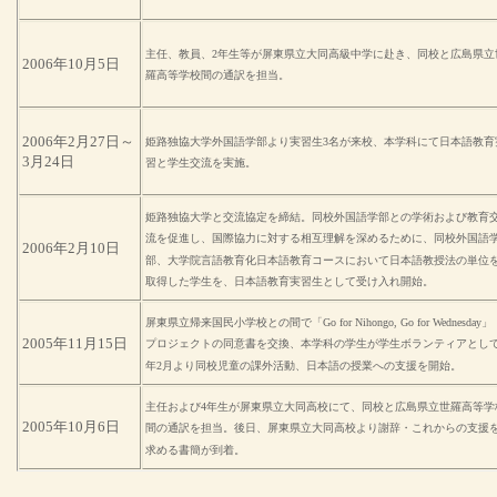
主任、教員、
2
年生等が屏東県立大同高級中学に赴き、同校と広島県立
2006
年
10
月
5
日
羅高等学校間の通訳を担当。
2006
年
2
月
27
日
～
姫路独協大学外国語学部より実習生
3
名が来校、本学科にて日本語教育
3
月
24
日
習と学生交流を実施。
姫路独協大学と交流協定を締結。同校外国語学部との学術および教育
流を促進し、国際協力に対する相互理解を深めるために、同校外国語
2006
年
2
月
10
日
部、大学院言語教育化日本語教育コースにおいて日本語教授法の単位
取得した学生を、日本語教育実習生として受け入れ開始。
屏東県立帰来国民小学校との間で「
Go for Nihongo, Go for Wednesday
」
2005
年
11
月
15
日
プロ
ジェク
ト
の同意書を交換、本学科の学生が学生ボランティアとし
年
2
月より同校児童の課外活動、日本語の授業への支援を開始。
主任および
4
年生が屏東県立大同高校にて、同校と広島県立世羅高等学
2005
年
10
月
6
日
間の通訳を担当。後日、屏東県立大同高校より謝辞・これからの支援
求める書簡が到着。