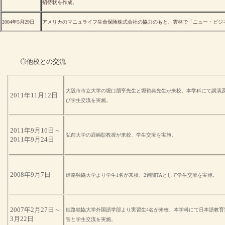
招待状を作成。
2004年5月29日
アメリカのマニュライフ生命保険株式会社の協力のもと、雲林で「ニュー・ビジ
◎
他校との交流
大阪市市立大学の堀口朋亨先生と堀裕典先生が来校、本学科にて講演
2011
年
11
月
12
日
び学生交流を実施。
2011
年
9
月
16
日～
弘前大学の鹿嶋彰教授が来校、学生交流を実施。
2011
年
9
月
24
日
2008
年
9
月
7
日
姫路独協大学より学生
1
名が来校、
2
週間
TA
として学生交流を実施。
2007
年
2
月
27
日
～
姫路独協大学外国語学部より実習生
4
名が来校、本学科にて日本語教育
3
月
22
日
習と学生交流を実施。