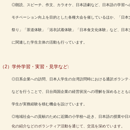
◎
朗読、スピーチ、作文、カラオケ、日本語劇など、日本語の学
習へ
モチベーション向上を目的とした各種大会を催している
ほか、「日本
祭り」「茶道体験」「浴衣試着体験」「日本
食文化体験」など、日本
に関連した学生主体の活動も行っ
て
います。
（2）
学外学習・実習・見学など:
◎日系企業への訪問、日本人学生の台湾訪問時における通訳ボランテ
などを行うことで、日台両国企業の経営状況への理解を深めるととも
学生が実務経験を積む機会を設けています。
◎地域社会への貢献のために近隣の小学校へ赴き、日本語の授業や日
化の紹介などのボランティア活動を通じて、交流を深めています。